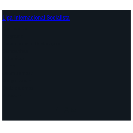
Liga Internacional Socialista
Continentes
Programa
Documentos e Declarações
Campanhas
Polêmicas
Datas
Quem somos?
Congressos
Onde estamos
Vídeos
Facebook
Instagram
Mail