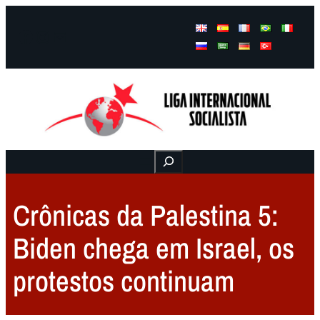
Facebook
Instagram
Mail
Buscar
Crônicas da Palestina 5:
Biden chega em Israel, os
protestos continuam