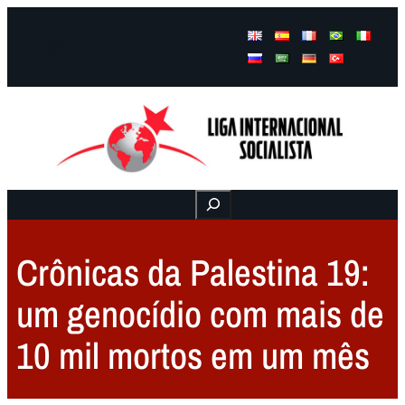
Facebook
Instagram
Mail
Buscar
Crônicas da Palestina 19:
um genocídio com mais de
10 mil mortos em um mês