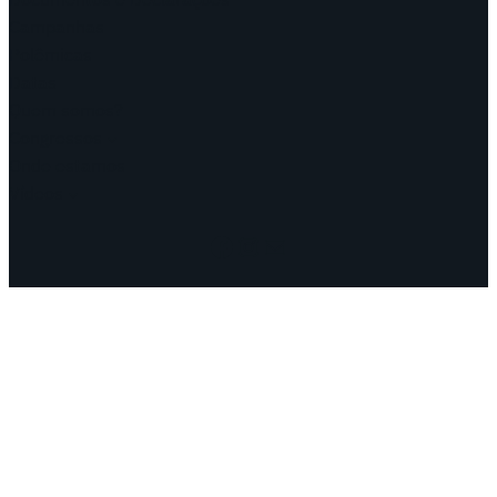
Campanhas
Polêmicas
Datas
Quem somos?
Congressos
Onde estamos
Vídeos
Facebook
Instagram
Mail