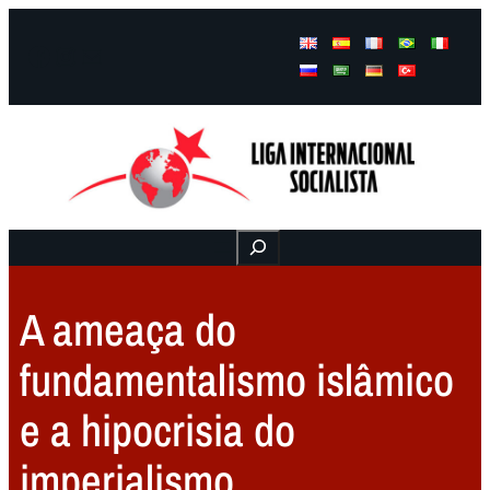
Facebook
Instagram
Mail
Buscar
A ameaça do
fundamentalismo islâmico
e a hipocrisia do
imperialismo