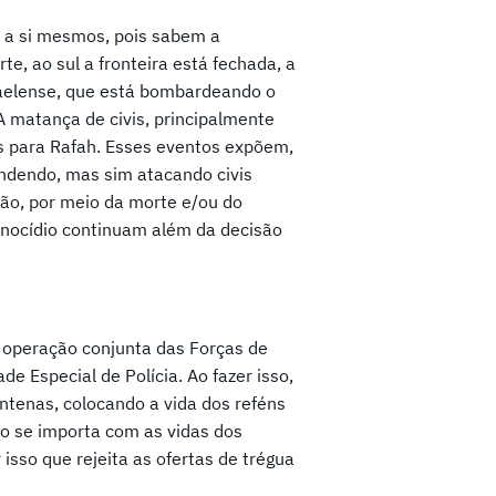
 a si mesmos, pois sabem a
te, ao sul a fronteira está fechada, a
sraelense, que está bombardeando o
A matança de civis, principalmente
s para Rafah. Esses eventos expõem,
endendo, mas sim atacando civis
ção, por meio da morte e/ou do
enocídio continuam além da decisão
a operação conjunta das Forças de
e Especial de Polícia. Ao fazer isso,
tenas, colocando a vida dos reféns
o se importa com as vidas dos
isso que rejeita as ofertas de trégua