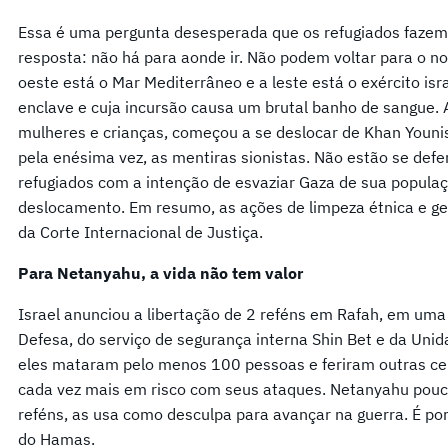
Essa é uma pergunta desesperada que os refugiados fazem
resposta: não há para aonde ir. Não podem voltar para o nor
oeste está o Mar Mediterrâneo e a leste está o exército i
enclave e cuja incursão causa um brutal banho de sangue. 
mulheres e crianças, começou a se deslocar de Khan Youni
pela enésima vez, as mentiras sionistas. Não estão se def
refugiados com a intenção de esvaziar Gaza de sua popula
deslocamento. Em resumo, as ações de limpeza étnica e g
da Corte Internacional de Justiça.
Para Netanyahu, a vida não tem valor
Israel anunciou a libertação de 2 reféns em Rafah, em um
Defesa, do serviço de segurança interna Shin Bet e da Unidad
eles mataram pelo menos 100 pessoas e feriram outras cen
cada vez mais em risco com seus ataques. Netanyahu pouc
reféns, as usa como desculpa para avançar na guerra. É por 
do Hamas.