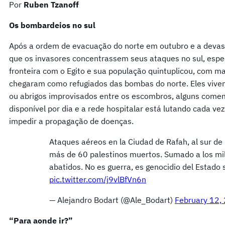
Por
Ruben Tzanoff
Os bombardeios no sul
Após a ordem de evacuação do norte em outubro e a devas
que os invasores concentrassem seus ataques no sul, espe
fronteira com o Egito e sua população quintuplicou, com ma
chegaram como refugiados das bombas do norte. Eles viv
ou abrigos improvisados entre os escombros, alguns comem
disponível por dia e a rede hospitalar está lutando cada ve
impedir a propagação de doenças.
Ataques aéreos en la Ciudad de Rafah, al sur de 
más de 60 palestinos muertos. Sumado a los mil
abatidos. No es guerra, es genocidio del Estado s
pic.twitter.com/j9vlBfVn6n
— Alejandro Bodart (@Ale_Bodart)
February 12,
“Para aonde ir?”