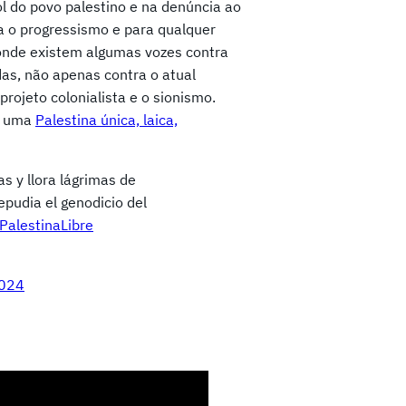
l do povo palestino e na denúncia ao
a o progressismo e para qualquer
 onde existem algumas vozes contra
as, não apenas contra o atual
ojeto colonialista e o sionismo.
l, uma
Palestina única, laica,
as y llora lágrimas de
epudia el genodicio del
PalestinaLibre
2024