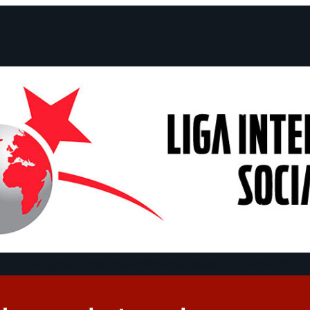
e Declarações
Campanhas
Polêmicas
Datas
Quem somos?
Cong