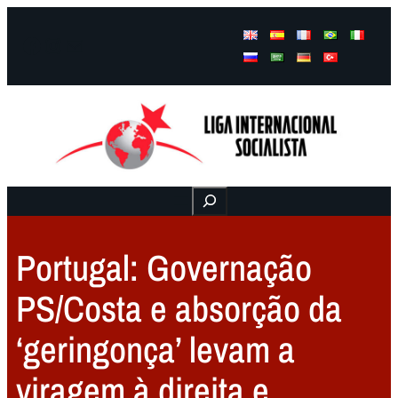
Facebook
Instagram
Mail
Buscar
Portugal: Governação
PS/Costa e absorção da
‘geringonça’ levam a
viragem à direita e