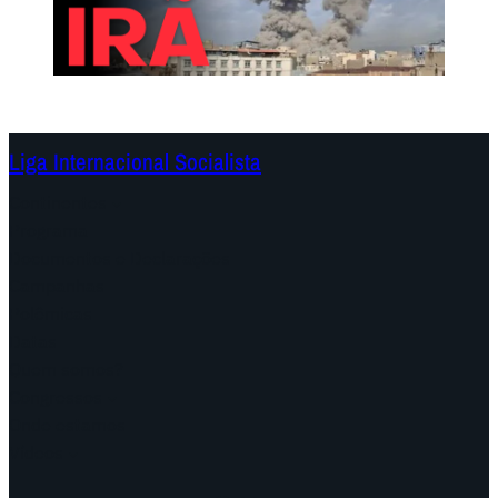
Liga Internacional Socialista
Continentes
Programa
Documentos e Declarações
Campanhas
Polêmicas
Datas
Quem somos?
Congressos
Onde estamos
Vídeos