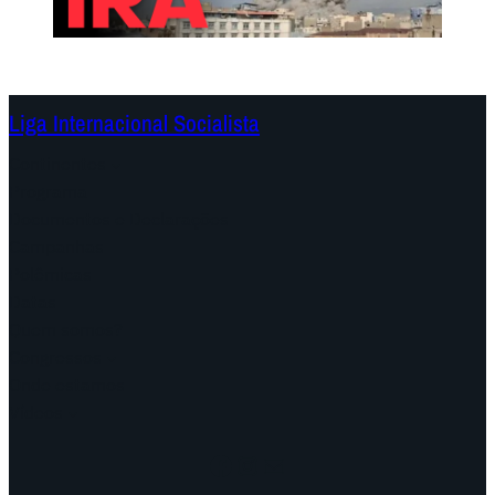
Liga Internacional Socialista
Continentes
Programa
Documentos e Declarações
Campanhas
Polêmicas
Datas
Quem somos?
Congressos
Onde estamos
Vídeos
Facebook
Instagram
Mail