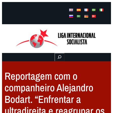
Facebook
Instagram
Mail
Buscar
Reportagem com o
companheiro Alejandro
Bodart. “Enfrentar a
ultradireita e reagrupar os