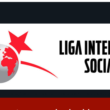
e Declarações
Campanhas
Polêmicas
Datas
Quem somos?
Cong