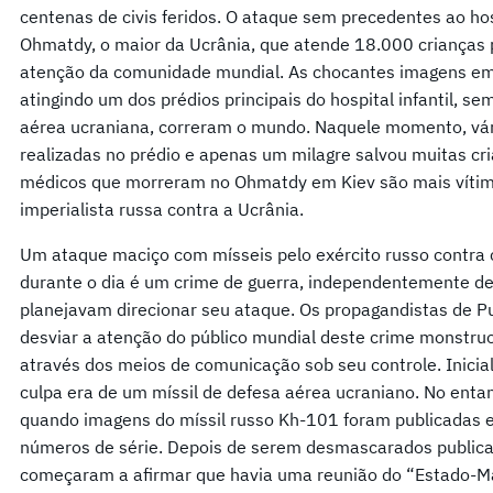
centenas de civis feridos. O ataque sem precedentes ao hospi
Ohmatdy, o maior da Ucrânia, que atende 18.000 crianças
atenção da comunidade mundial. As chocantes imagens em 
atingindo um dos prédios principais do hospital infantil, s
aérea ucraniana, correram o mundo. Naquele momento, vá
realizadas no prédio e apenas um milagre salvou muitas cria
médicos que morreram no Ohmatdy em Kiev são mais vítim
imperialista russa contra a Ucrânia.
Um ataque maciço com mísseis pelo exército russo contr
durante o dia é um crime de guerra, independentemente d
planejavam direcionar seu ataque. Os propagandistas de 
desviar a atenção do público mundial deste crime monstruo
através dos meios de comunicação sob seu controle. Inicia
culpa era de um míssil de defesa aérea ucraniano. No enta
quando imagens do míssil russo Kh-101 foram publicadas e 
números de série. Depois de serem desmascarados publica
começaram a afirmar que havia uma reunião do “Estado-M