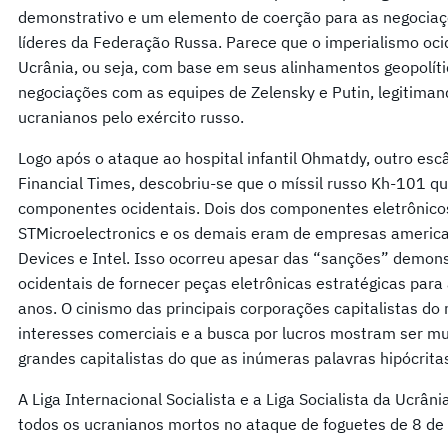
demonstrativo e um elemento de coerção para as negociaç
líderes da Federação Russa. Parece que o imperialismo ocid
Ucrânia, ou seja, com base em seus alinhamentos geopolíti
negociações com as equipes de Zelensky e Putin, legitiman
ucranianos pelo exército russo.
Logo após o ataque ao hospital infantil Ohmatdy, outro esc
Financial Times, descobriu-se que o míssil russo Kh-101 q
componentes ocidentais. Dois dos componentes eletrônico
STMicroelectronics e os demais eram de empresas america
Devices e Intel. Isso ocorreu apesar das “sanções” demon
ocidentais de fornecer peças eletrônicas estratégicas par
anos. O cinismo das principais corporações capitalistas d
interesses comerciais e a busca por lucros mostram ser mu
grandes capitalistas do que as inúmeras palavras hipócrita
A Liga Internacional Socialista e a Liga Socialista da Ucrâ
todos os ucranianos mortos no ataque de foguetes de 8 de 