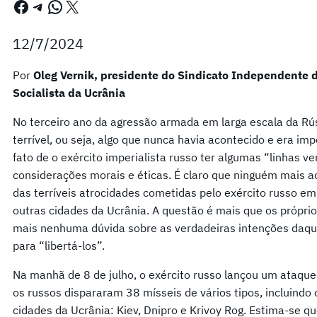
Facebook
Telegram
WhatsApp
X
12/7/2024
Por
Oleg Vernik, presidente do Sindicato Independente d
Socialista da Ucrânia
No terceiro ano da agressão armada em larga escala da Rús
terrível, ou seja, algo que nunca havia acontecido e era imp
fato de o exército imperialista russo ter algumas “linhas 
considerações morais e éticas. É claro que ninguém mais a
das terríveis atrocidades cometidas pelo exército russo em
outras cidades da Ucrânia. A questão é mais que os própri
mais nenhuma dúvida sobre as verdadeiras intenções daque
para “libertá-los”.
Na manhã de 8 de julho, o exército russo lançou um ataque 
os russos dispararam 38 mísseis de vários tipos, incluind
cidades da Ucrânia: Kiev, Dnipro e Krivoy Rog. Estima-se 