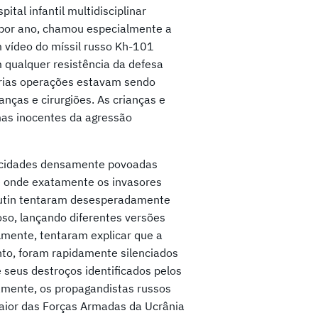
tal infantil multidisciplinar
 por ano, chamou especialmente a
vídeo do míssil russo Kh-101
em qualquer resistência da defesa
rias operações estavam sendo
nças e cirurgiões. As crianças e
as inocentes da agressão
a cidades densamente povoadas
e onde exatamente os invasores
Putin tentaram desesperadamente
so, lançando diferentes versões
lmente, tentaram explicar que a
nto, foram rapidamente silenciados
seus destroços identificados pelos
mente, os propagandistas russos
aior das Forças Armadas da Ucrânia