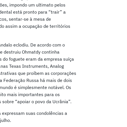
ões, impondo um ultimato pelos
ental está pronto para “trair” a
cos, sentar-se à mesa de
do assim a ocupação de territórios
ândalo eclodiu. De acordo com o
ue destruiu Ohmatdy continha
s do foguete eram da empresa suíça
nas Texas Instruments, Analog
strativas que proíbem as corporações
a a Federação Russa há mais de dois
o mundo é simplesmente notável. Os
ito mais importantes para os
s sobre “apoiar o povo da Ucrânia”.
nia expressam suas condolências a
julho.