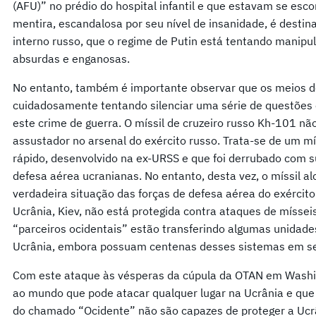
(AFU)” no prédio do hospital infantil e que estavam se esc
mentira, escandalosa por seu nível de insanidade, é desti
interno russo, que o regime de Putin está tentando manipul
absurdas e enganosas.
No entanto, também é importante observar que os meios d
cuidadosamente tentando silenciar uma série de questões 
este crime de guerra. O míssil de cruzeiro russo Kh-101 n
assustador no arsenal do exército russo. Trata-se de um mí
rápido, desenvolvido na ex-URSS e que foi derrubado com s
defesa aérea ucranianas. No entanto, desta vez, o míssil a
verdadeira situação das forças de defesa aérea do exércit
Ucrânia, Kiev, não está protegida contra ataques de mísseis
“parceiros ocidentais” estão transferindo algumas unidade
Ucrânia, embora possuam centenas desses sistemas em seu
Com este ataque às vésperas da cúpula da OTAN em Washi
ao mundo que pode atacar qualquer lugar na Ucrânia e que
do chamado “Ocidente” não são capazes de proteger a Ucrâ