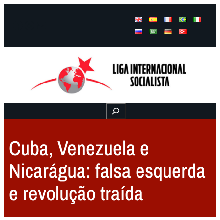
Facebook
Instagram
Mail
Buscar
Cuba, Venezuela e
Nicarágua: falsa esquerda
e revolução traída