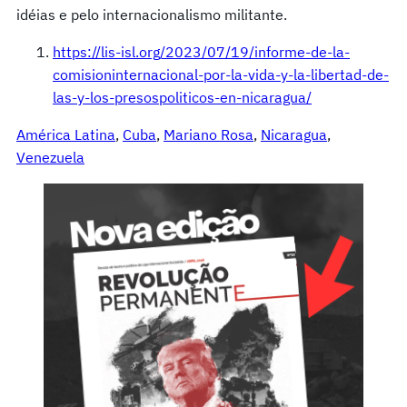
idéias e pelo internacionalismo militante.
https://lis-isl.org/2023/07/19/informe-de-la-
comisioninternacional-por-la-vida-y-la-libertad-de-
las-y-los-presospoliticos-en-nicaragua/
América Latina
, 
Cuba
, 
Mariano Rosa
, 
Nicaragua
, 
Venezuela