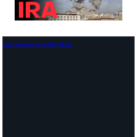
Liga Internacional Socialista
Continentes
Programa
Documentos e Declarações
Campanhas
Polêmicas
Datas
Quem somos?
Congressos
Onde estamos
Vídeos