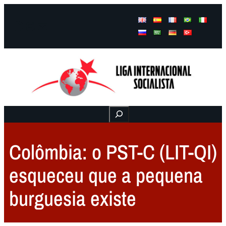
Facebook
Instagram
Mail
Buscar
Colômbia: o PST-C (LIT-QI)
esqueceu que a pequena
burguesia existe