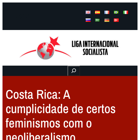
Facebook
Instagram
Mail
Buscar
Costa Rica: A
cumplicidade de certos
feminismos com o
neoliberalismo