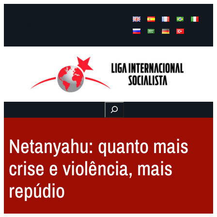
Facebook
Instagram
Mail
Buscar
Netanyahu: quanto mais
crise e violência, mais
repúdio