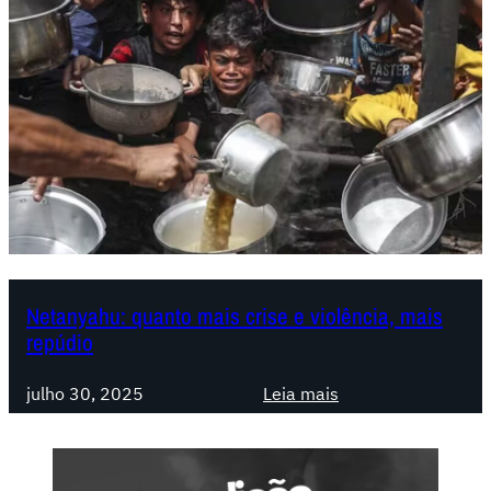
Netanyahu: quanto mais crise e violência, mais
repúdio
:
julho 30, 2025
Leia mais
N
e
t