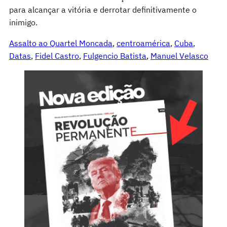
para alcançar a vitória e derrotar definitivamente o
inimigo.
Assalto ao Quartel Moncada
, 
centroamérica
, 
Cuba
, 
Datas
, 
Fidel Castro
, 
Fulgencio Batista
, 
Manuel Velasco