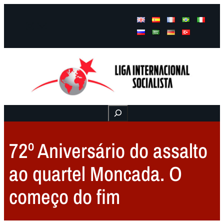
Facebook
Instagram
Mail
Buscar
72º Aniversário do assalto
ao quartel Moncada. O
começo do fim