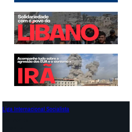
.
O
c
o
m
e
ç
o
d
o
f
i
m
Liga Internacional Socialista
Continentes
Programa