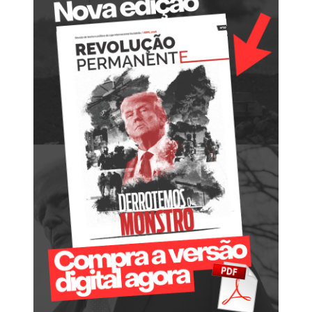
A
n
i
v
e
r
s
á
r
i
o
d
o
a
s
s
a
l