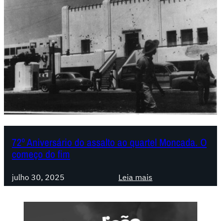
72º Aniversário do assalto ao quartel Moncada. O
começo do fim
:
julho 30, 2025
Leia mais
7
2
º