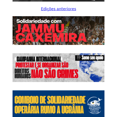
t
Edições anteriores
o
a
o
q
u
a
r
t
e
l
M
o
n
c
a
d
a