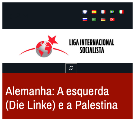
Facebook
Instagram
Mail
Buscar
Alemanha: A esquerda
(Die Linke) e a Palestina