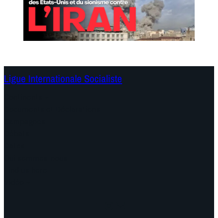
Ligue Internationale Socialiste
Continents
Documents et Déclarations
Campagnes
Débats
Dates
Qui sommes-nous
Find us here
Vidéo
Facebook
Instagram
Mail