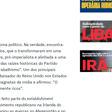
oma político. Na verdade, encontra-
iados, que o transformaram em uma
a, pró-imperialista e alinhada a uma
 das raízes históricas do Partido
Trabalhismo”. Um dos principais
baixador do Reino Unido nos Estados
 magnatas da mídia e afirmou: “O
mente ricos”.
 feito parte do establishment
ovimento republicano na Irlanda do
poiou as guerras no Afeganistão e no