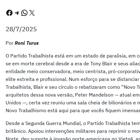
Facebook
Telegram
WhatsApp
X
28/7/2025
Por
Roni Turus
O Partido Trabalhista está em um estado de paralisia, em c
se em morte cerebral desde a era de Tony Blair e seus al
entidade meio conservadora, meio centrista, pró-corporativ
elite estreita e profissional. Num esforço para se distanciar
Trabalhista, Blair e seu círculo o rebatizaram como “Novo 
arquitetos dessa nova versão, Peter Mandelson — atual em
Unidos —, certa vez reuniu uma sala cheia de bilionários e
Novo Trabalhismo está aqui para que vocês fiquem imensa
Desde a Segunda Guerra Mundial, o Partido Trabalhista tem
britânico. Apoiou intervenções militares para reprimir o m
Norte, deu suporte à invasão norte-americana no Vietnã, a