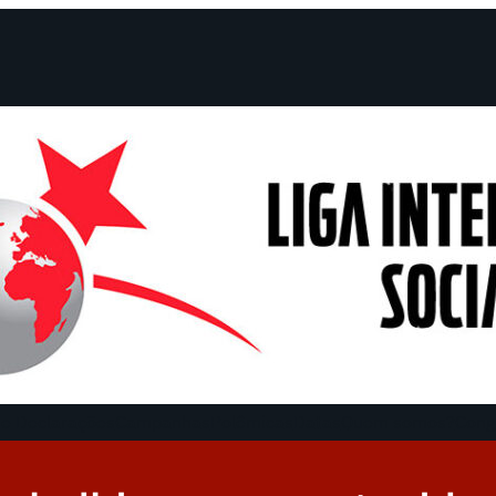
e Declarações
Campanhas
Polêmicas
Datas
Quem somos?
Cong