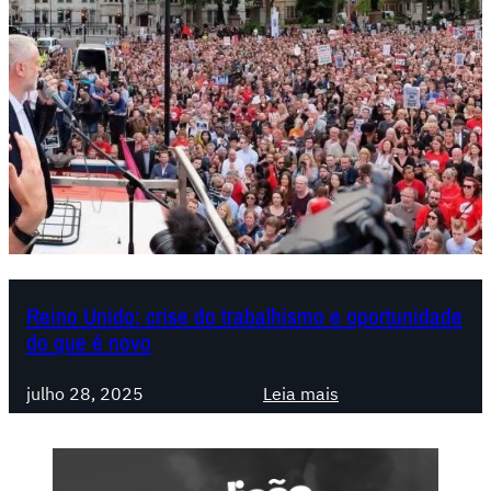
Reino Unido: crise do trabalhismo e oportunidade
do que é novo
:
julho 28, 2025
Leia mais
R
e
i