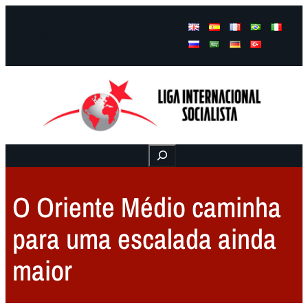
Facebook
Instagram
Mail
Buscar
O Oriente Médio caminha
para uma escalada ainda
maior