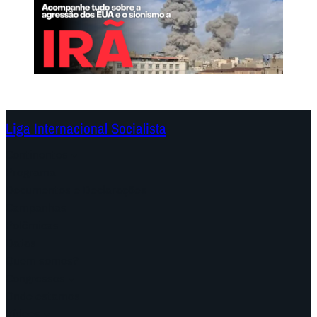
Liga Internacional Socialista
Continentes
Programa
Documentos e Declarações
Campanhas
Polêmicas
Datas
Quem somos?
Congressos
Onde estamos
Vídeos