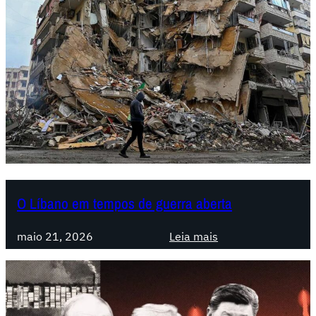
O Líbano em tempos de guerra aberta
:
maio 21, 2026
Leia mais
O
L
í
b