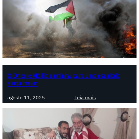
a
i
a
a
b
l
e
i
r
s
t
m
a
o
s
e
m
O Oriente Médio caminha para uma escalada
ainda maior
a
s
:
c
agosto 11, 2025
Leia mais
O
e
O
n
r
s
i
ã
e
o