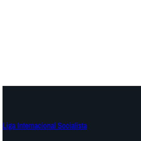
Liga Internacional Socialista