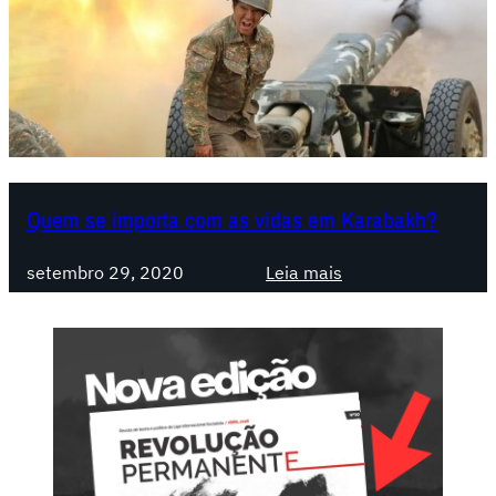
Quem se importa com as vidas em Karabakh?
:
setembro 29, 2020
Leia mais
Q
u
e
m
s
e
i
m