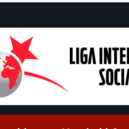
e Declarações
Campanhas
Polêmicas
Datas
Quem somos?
Cong