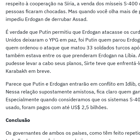
respeito à cooperação na Síria, a venda dos mísseis S-40
pessoas ficaram chocadas. Mas quando você olha mais de p
impediu Erdogan de derrubar Assad.
É verdade que Putin permitiu que Erdogan atacasse os curd
Unidos deixaram o YPG em paz, foi Putin quem parou Erdo
quem ordenou o ataque que matou 33 soldados turcos após
também estava entre os que prenderam Erdogan na Líbia. 
pudesse levar a cabo seus planos, Sirte teve que enfrentá-
Karabakh em breve.
Parece que Putin e Erdogan entrarão em conflito em Idlib, 
Nessa relação supostamente amistosa, fica claro quem gan
Especialmente quando consideramos que os sistemas S-40
usado, foram pagos com até US$ 2,5 bilhões.
Conclusão
Os governantes de ambos os países, como têm feito repeti