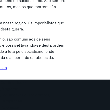
 veneno do nacionalismo. São sempre
onflitos, mas os que morrem são
 nossa região. Os imperialistas que
desta guerra.
nio, são comuns aos de seus
ó é possível livrando-se desta ordem
do a luta pelo socialismo, onde
ada e a liberdade estabelecida.
slan
Continentes
Programa
Documentos e Declarações
Campanhas
Polêmicas