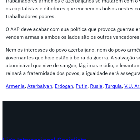
trabalhadores armênios e azerbaijanos se matarem com o
os capitalistas e ditadores que enchem os bolsos nestes c
trabalhadores pobres.
O AKP deve acabar com sua política que provoca guerras em
vendem armas a ambos os lados são os outros vencedores 
Nem os interesses do povo azerbaijano, nem do povo armê
governantes que hoje estão à beira da guerra. A salvação s
abominável que vive de sangue, lágrimas e ódio, e levantan
reinará a fraternidade dos povos, a igualdade será assegur
Armenia
, 
Azerbaiyan
, 
Erdogan
, 
Putin
, 
Rusia
, 
Turquía
, 
V.U. Ar