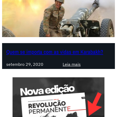
Quem se importa com as vidas em Karabakh?
:
setembro 29, 2020
Leia mais
Q
u
e
m
s
e
i
m