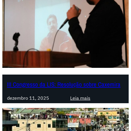
III Congresso da LIS: Resolução sobre Caxemira
:
dezembro 11, 2025
Leia mais
I
I
I
C