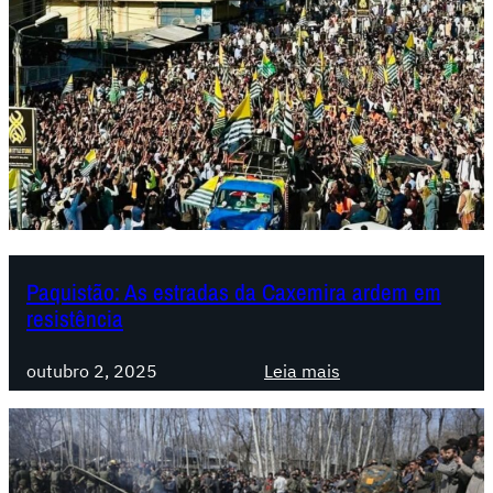
o
n
g
r
e
s
s
o
d
a
L
Paquistão: As estradas da Caxemira ardem em
resistência
I
S
:
:
outubro 2, 2025
Leia mais
P
R
a
e
q
s
u
o