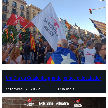
Um Dia da Catalunha grande, crítico e desafiador
:
setembro 16, 2022
Leia mais
U
m
D