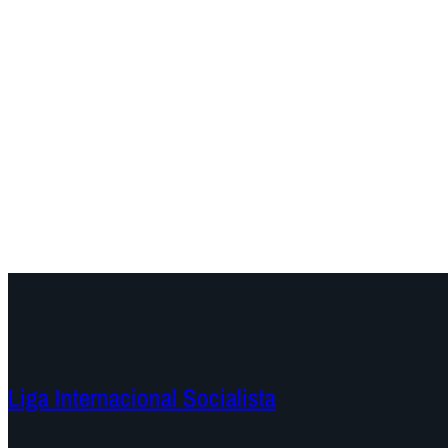
Liga Internacional Socialista