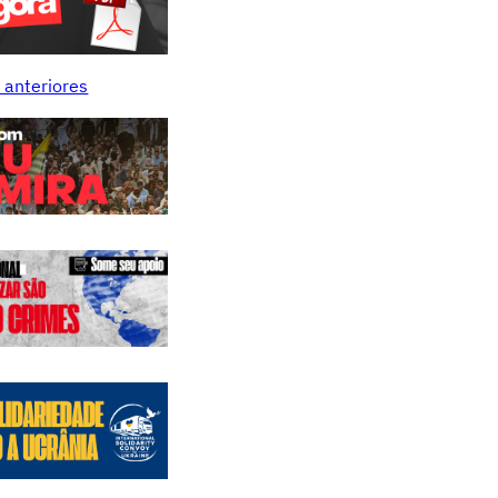
 anteriores