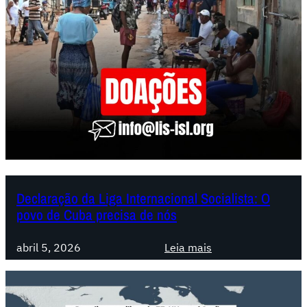
e
m
a
i
o
:
A
ú
n
i
c
a
Declaração da Liga Internacional Socialista: O
povo de Cuba precisa de nós
a
l
:
t
abril 5, 2026
Leia mais
D
e
e
r
c
n