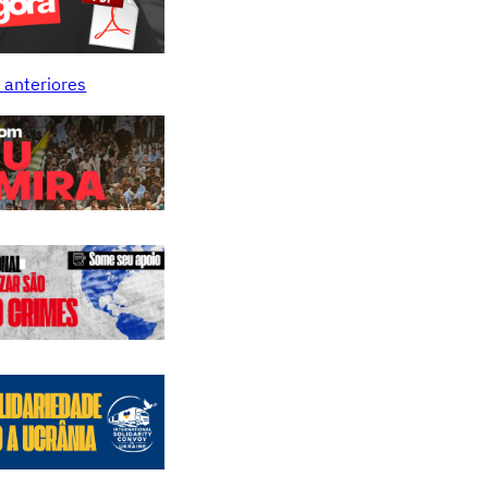
 anteriores