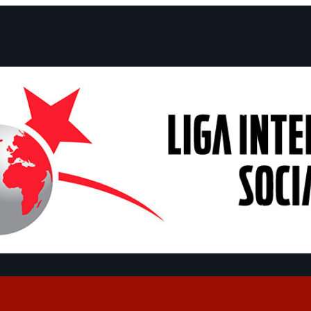
e Declarações
Campanhas
Polêmicas
Datas
Quem somos?
Cong