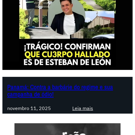
Panamá: Contra a barbárie do regime e sua
campanha de ódio!
:
novembro 11, 2025
Leia mais
P
a
n