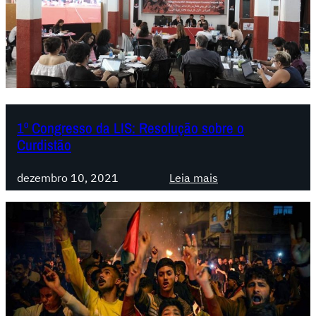
1º Congresso da LIS: Resolução sobre o
Curdistão
:
dezembro 10, 2021
Leia mais
1
º
C
o
n
g
r