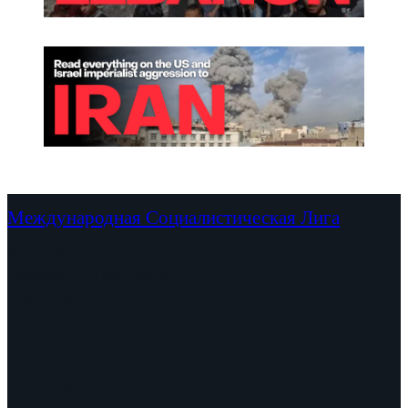
Международная Социалистическая Лига
Континенты
Документы и заявления
Кампании
Полемика
Даты
О нас
Find us here