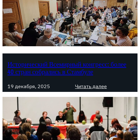
а
и
н
а
:
С
о
п
Исторический Всемирный конгресс: более
р
40 стран собрались в Стамбуле
о
т
:
19 декабря, 2025
Читать далее
и
И
в
с
л
т
е
о
н
р
и
и
е