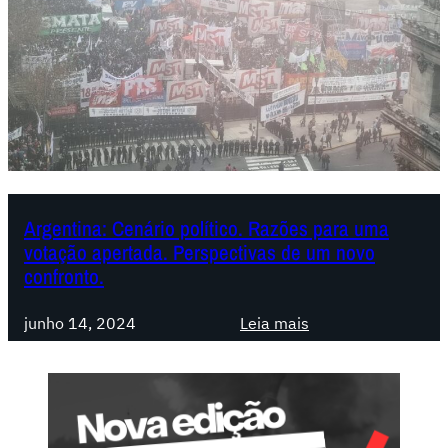
t
i
n
a
.
L
e
i
B
Argentina: Cenário político. Razões para uma
a
votação apertada. Perspectivas de um novo
s
confronto.
e
s
:
junho 14, 2024
Leia mais
,
A
r
r
e
g
p
e
r
n