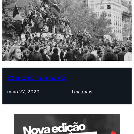
52 anos do maio francês
:
maio 27, 2020
Leia mais
5
2
a
n
o