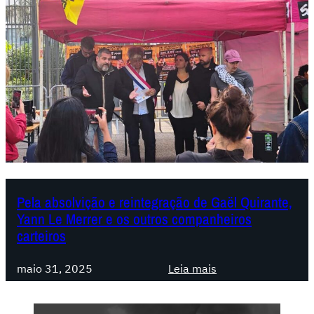
Pela absolvição e reintegração de Gaël Quirante,
Yann Le Merrer e os outros companheiros
carteiros
:
maio 31, 2025
Leia mais
P
e