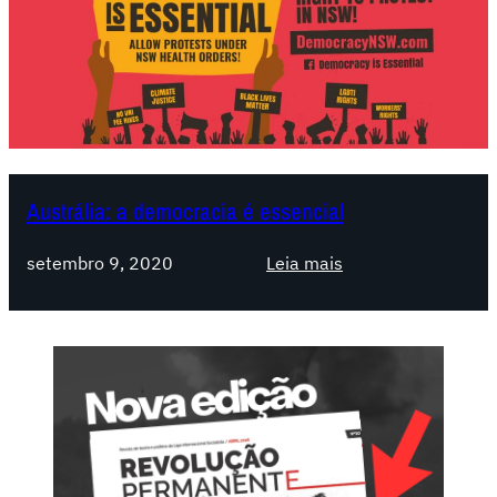
Austrália: a democracia é essencial
:
setembro 9, 2020
Leia mais
A
u
s
t
r
á
l
i