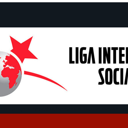
e Declarações
Campanhas
Polêmicas
Datas
Quem somos?
Cong