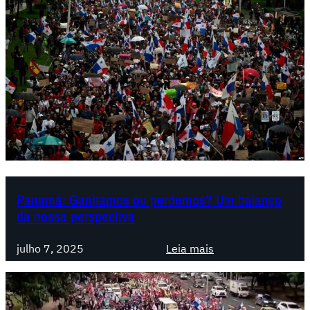
Panamá: Ganhamos ou perdemos? Um balanço
da nossa perspectiva
:
julho 7, 2025
Leia mais
P
a
n