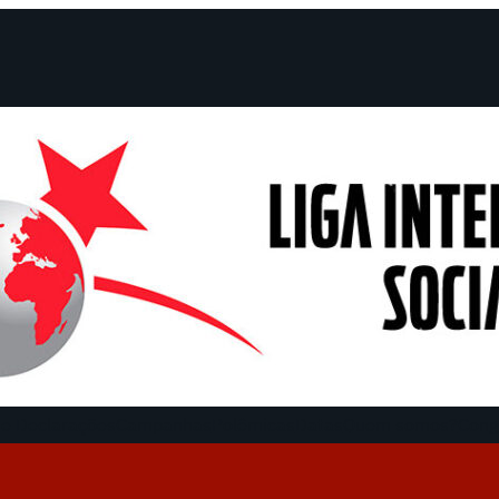
e Declarações
Campanhas
Polêmicas
Datas
Quem somos?
Cong