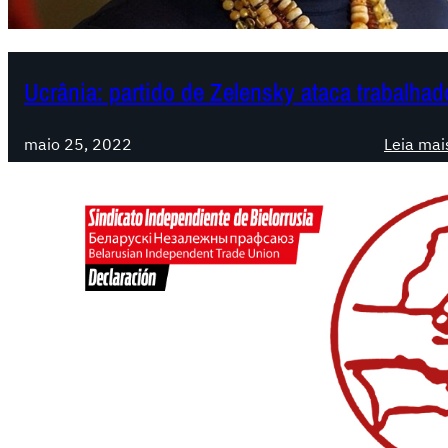
Ucrânia: partido de Zelensky ataca trabalhado
maio 25, 2022
Leia mai