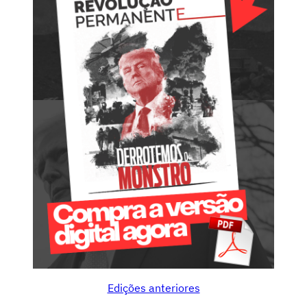
e
à
a
p
r
e
s
e
n
t
a
ç
ã
o
d
e
Edições anteriores
c