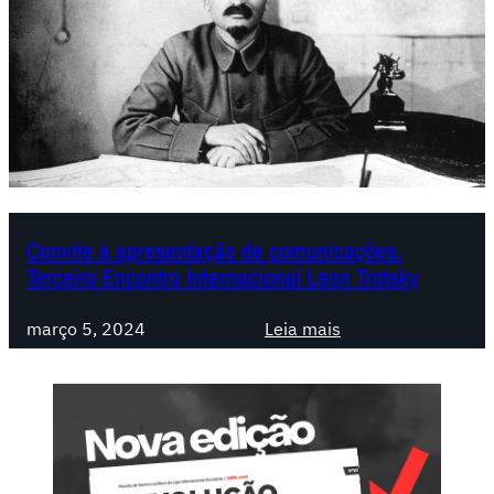
Convite à apresentação de comunicações.
Terceiro Encontro Internacional Leon Trotsky
:
março 5, 2024
Leia mais
C
o
n
v
i
t