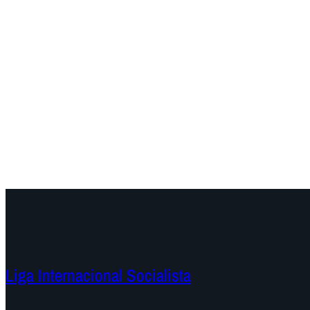
Liga Internacional Socialista