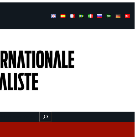
Buscar
nd us here
Vidéo