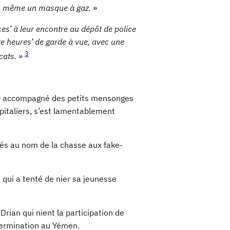
pas même un masque à gaz.
»
ces’
à leur encontre au dépôt de police
te heures’
de garde à vue, avec une
3
cats. »
 » accompagné des petits mensonges
spitaliers, s’est lamentablement
és au nom de la chasse aux fake-
ui a tenté de nier sa jeunesse
ian qui nient la participation de
xtermination au Yémen.