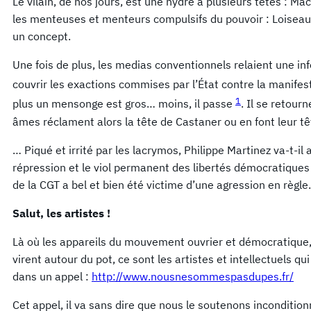
Le vilain, de nos jours, est une hydre à plusieurs têtes : Mac
les menteuses et menteurs compulsifs du pouvoir : Loiseau, 
un concept.
Une fois de plus, les medias conventionnels relaient une inf
couvrir les exactions commises par l’État contre la manifes
1
plus un mensonge est gros… moins, il passe
. Il se retour
âmes réclament alors la tête de Castaner ou en font leur têt
… Piqué et irrité par les lacrymos, Philippe Martinez va-t-il 
répression et le viol permanent des libertés démocratiques 
de la CGT a bel et bien été victime d’une agression en règle.
Salut, les artistes !
Là où les appareils du mouvement ouvrier et démocratique, 
virent autour du pot, ce sont les artistes et intellectuels qu
dans un appel :
http://www.nousnesommespasdupes.fr/
Cet appel, il va sans dire que nous le soutenons inconditio