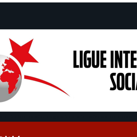
 et Déclarations
Campagnes
Débats
Dates
Qui sommes-nous
Fi