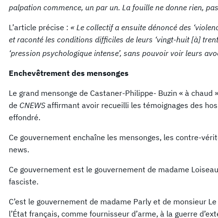
palpation commence, un par un. La fouille ne donne rien, 
L’article précise :
« Le collectif a ensuite dénoncé des ‘
violen
et raconté les conditions difficiles de leurs ‘
vingt-huit
[à]
tren
‘
pression psychologique intense’
, sans pouvoir voir leurs avo
Enchevêtrement des mensonges
Le grand mensonge de Castaner-Philippe- Buzin « à chaud
de
CNEWS
affirmant avoir recueilli les témoignages des ho
effondré.
Ce gouvernement enchaîne les mensonges, les contre-vérit
news.
Ce gouvernement est le gouvernement de madame Loiseau q
fasciste.
C’est le gouvernement de madame Parly et de monsieur Le Dr
l’État français, comme fournisseur d’arme, à la guerre d’e