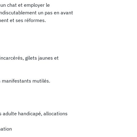
 un chat et employer le
indiscutablement un pas en avant
ent et ses réformes.
ncarcérés, gilets jaunes et
s manifestants mutilés.
ns adulte handicapé, allocations
mation