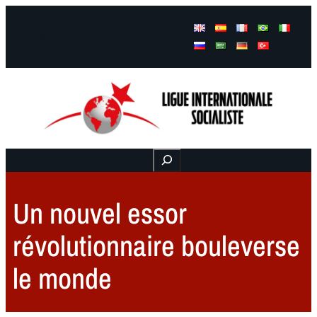
Facebook
Instagram
Mail
Buscar
Un nouvel essor
révolutionnaire bouleverse
le monde