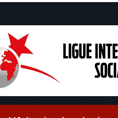
 et Déclarations
Campagnes
Débats
Dates
Qui sommes-nous
Fi