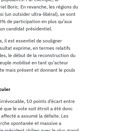
l Boric. En revanche, les régions du
i (un outsider ultra-libéral), se sont
0% de participation en plus qu’aux
 un candidat présidentiel.
 il est essentiel de souligner
sultat exprime, en termes relatifs
es, le début de la reconstruction du
peuple mobilisé en tant qu’acteur
ste mais présent et donnant le pouls
culer
 irrévocable, 10 points d’écart entre
té que le vote soit étroit a été donc
 affecté a assumé la défaite. Les
rche spontanée et massive a
e président chilien avec le plus grand