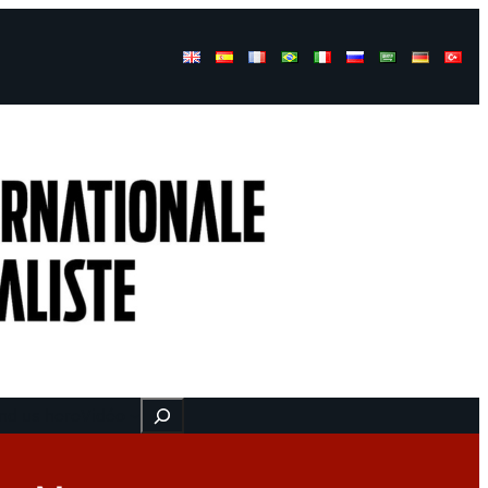
Buscar
nd us here
Vidéo