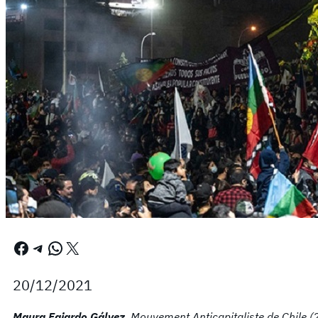
Facebook
Telegram
WhatsApp
X
20/12/2021
Maura Fajardo Gálvez
, Mouvement Anticapitaliste de Chile 