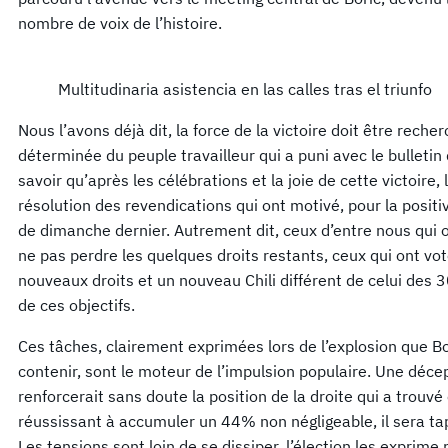
nombre de voix de l’histoire.
Multitudinaria asistencia en las calles tras el triunfo
Nous l’avons déjà dit, la force de la victoire doit être reche
déterminée du peuple travailleur qui a puni avec le bulletin
savoir qu’après les célébrations et la joie de cette victoire, 
résolution des revendications qui ont motivé, pour la positiv
de dimanche dernier. Autrement dit, ceux d’entre nous qui o
ne pas perdre les quelques droits restants, ceux qui ont vot
nouveaux droits et un nouveau Chili différent de celui des 3
de ces objectifs.
Ces tâches, clairement exprimées lors de l’explosion que Bo
contenir, sont le moteur de l’impulsion populaire. Une déc
renforcerait sans doute la position de la droite qui a trouv
réussissant à accumuler un 44% non négligeable, il sera tap
Les tensions sont loin de se dissiper, l’élection les exprime