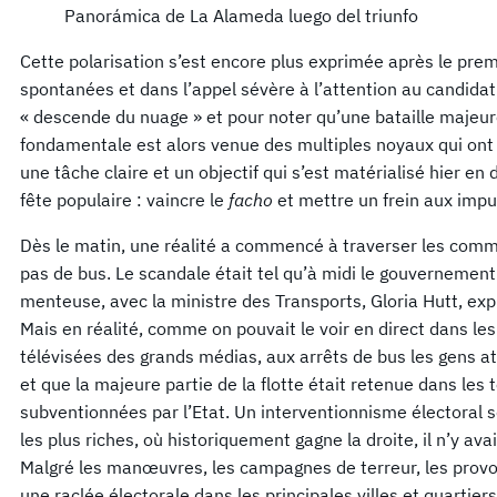
Panorámica de La Alameda luego del triunfo
Cette polarisation s’est encore plus exprimée après le pre
spontanées et dans l’appel sévère à l’attention au candidat
« descende du nuage » et pour noter qu’une bataille majeure
fondamentale est alors venue des multiples noyaux qui ont
une tâche claire et un objectif qui s’est matérialisé hier en 
fête populaire : vaincre le
facho
et mettre un frein aux impu
Dès le matin, une réalité a commencé à traverser les commun
pas de bus. Le scandale était tel qu’à midi le gouvernemen
menteuse, avec la ministre des Transports, Gloria Hutt, expl
Mais en réalité, comme on pouvait le voir en direct dans le
télévisées des grands médias, aux arrêts de bus les gens at
et que la majeure partie de la flotte était retenue dans les
subventionnées par l’Etat. Un interventionnisme électoral
les plus riches, où historiquement gagne la droite, il n’y av
Malgré les manœuvres, les campagnes de terreur, les provoca
une raclée électorale dans les principales villes et quartier