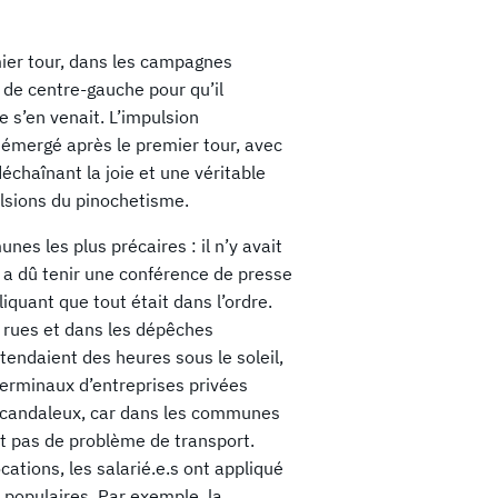
mier tour, dans les campagnes
 de centre-gauche pour qu’il
 s’en venait. L’impulsion
 émergé après le premier tour, avec
déchaînant la joie et une véritable
lsions du pinochetisme.
es les plus précaires : il n’y avait
t a dû tenir une conférence de presse
iquant que tout était dans l’ordre.
s rues et dans les dépêches
tendaient des heures sous le soleil,
 terminaux d’entreprises privées
 scandaleux, car dans les communes
ait pas de problème de transport.
tions, les salarié.e.s ont appliqué
s populaires. Par exemple, la