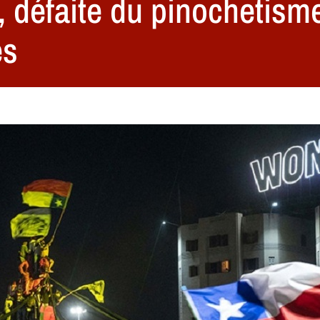
c, défaite du pinochetism
es