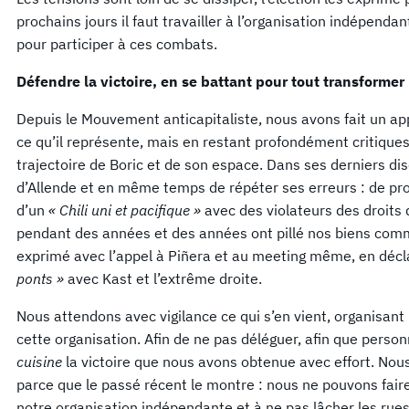
prochains jours il faut travailler à l’organisation indépenda
pour participer à ces combats.
Défendre la victoire, en se battant pour tout transformer
Depuis le Mouvement anticapitaliste, nous avons fait un app
ce qu’il représente, mais en restant profondément critique
trajectoire de Boric et de son espace. Dans ses derniers dis
d’Allende et en même temps de répéter ses erreurs : de prop
d’un
« Chili uni et pacifique »
avec des violateurs des droits 
pendant des années et des années ont pillé nos biens communs
exprimé avec l’appel à Piñera et au meeting même, en décla
ponts »
avec Kast et l’extrême droite.
Nous attendons avec vigilance ce qui s’en vient, organisant 
cette organisation. Afin de ne pas déléguer, afin que pers
cuisine
la victoire que nous avons obtenue avec effort. Nous
parce que le passé récent le montre : nous ne pouvons fair
notre organisation indépendante et à ne pas lâcher les rues