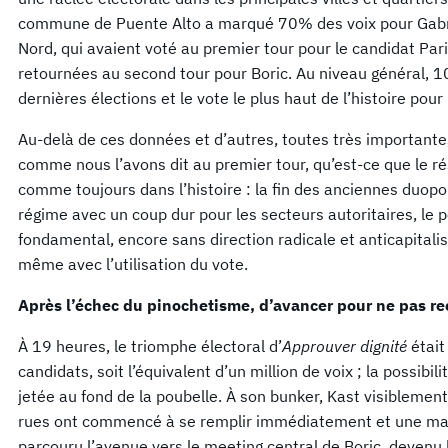
commune de Puente Alto a marqué 70% des voix pour Gabrie
Nord, qui avaient voté au premier tour pour le candidat Paris
retournées au second tour pour Boric. Au niveau général, 1
dernières élections et le vote le plus haut de l’histoire pour
Au-delà de ces données et d’autres, toutes très importantes,
comme nous l’avons dit au premier tour, qu’est-ce que le ré
comme toujours dans l’histoire : la fin des anciennes duopol
régime avec un coup dur pour les secteurs autoritaires, le 
fondamental, encore sans direction radicale et anticapitali
même avec l’utilisation du vote.
Après l’échec du pinochetisme, d’avancer pour ne pas re
À 19 heures, le triomphe électoral d’
Approuver dignité
était
candidats, soit l’équivalent d’un million de voix ; la possibili
jetée au fond de la poubelle. À son bunker, Kast visiblement
rues ont commencé à se remplir immédiatement et une ma
parcouru l’avenue vers le meeting central de Boric, devenu l