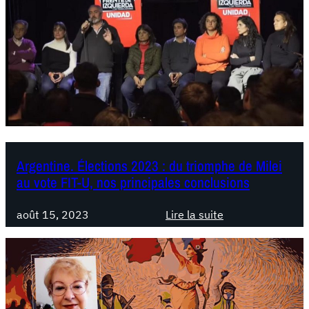
g
i
e
o
n
n
t
a
i
l
n
e
e
d
.
e
P
s
a
Argentine. Élections 2023 : du triomphe de Milei
o
n
au vote FIT-U, nos principales conclusions
u
o
t
r
août 15, 2023
Lire la suite
i
a
:
e
m
A
n
a
r
a
p
g
u
o
e
F