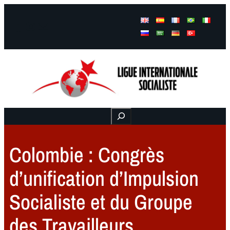
Facebook
Instagram
Mail
Buscar
Colombie : Congrès
d’unification d’Impulsion
Socialiste et du Groupe
des Travailleurs