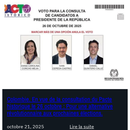
C
p
p
o
l
e
l
e
d
o
c
a
m
u
e
b
b
t
i
a
A
e
i
i
.
n
d
F
:
a
a
l
Q
c
e
u
e
t
i
a
Colombie. En vue de la consultation du Pacte
t
l
historique le 26 octobre : Pour une alternative
u
r
c
révolutionnaire aux prochaines élections.
x
e
u
c
o
é
octobre 21, 2025
Lire la suite
o
u
,