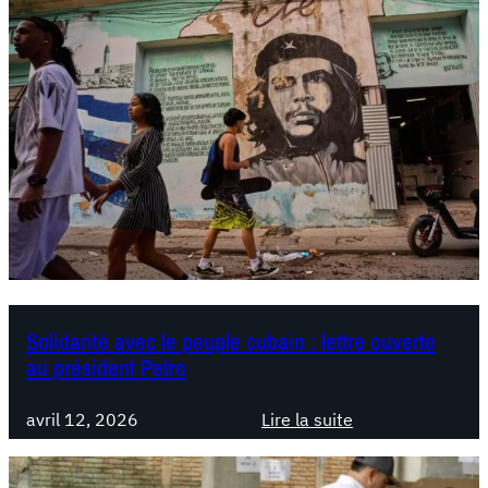
o
l
o
m
b
i
e
:
N
o
u
s
a
Solidarité avec le peuple cubain : lettre ouverte
au président Petro
p
p
e
avril 12, 2026
Lire la suite
:
l
S
o